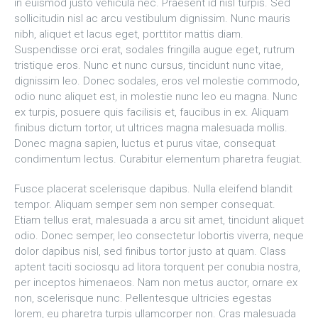
in euismod justo vehicula nec. Praesent id nisl turpis. Sed
sollicitudin nisl ac arcu vestibulum dignissim. Nunc mauris
nibh, aliquet et lacus eget, porttitor mattis diam.
Suspendisse orci erat, sodales fringilla augue eget, rutrum
tristique eros. Nunc et nunc cursus, tincidunt nunc vitae,
dignissim leo. Donec sodales, eros vel molestie commodo,
odio nunc aliquet est, in molestie nunc leo eu magna. Nunc
ex turpis, posuere quis facilisis et, faucibus in ex. Aliquam
finibus dictum tortor, ut ultrices magna malesuada mollis.
Donec magna sapien, luctus et purus vitae, consequat
condimentum lectus. Curabitur elementum pharetra feugiat.
Fusce placerat scelerisque dapibus. Nulla eleifend blandit
tempor. Aliquam semper sem non semper consequat.
Etiam tellus erat, malesuada a arcu sit amet, tincidunt aliquet
odio. Donec semper, leo consectetur lobortis viverra, neque
dolor dapibus nisl, sed finibus tortor justo at quam. Class
aptent taciti sociosqu ad litora torquent per conubia nostra,
per inceptos himenaeos. Nam non metus auctor, ornare ex
non, scelerisque nunc. Pellentesque ultricies egestas
lorem, eu pharetra turpis ullamcorper non. Cras malesuada