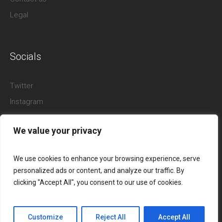
Legal
Socials
Twitter
Instagram
Facebook
We value your privacy
YouTube
Pinterest
We use cookies to enhance your browsing experience, serve
personalized ads or content, and analyze our traffic. By
clicking "Accept All", you consent to our use of cookies.
Customize
Reject All
Accept All
eysiey.dev © 2023 / All Rights Reserved