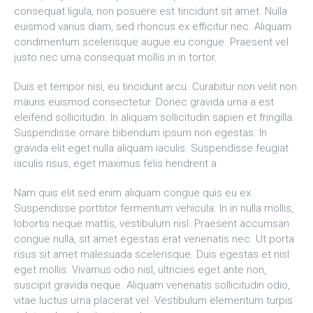
consequat ligula, non posuere est tincidunt sit amet. Nulla
euismod varius diam, sed rhoncus ex efficitur nec. Aliquam
condimentum scelerisque augue eu congue. Praesent vel
justo nec urna consequat mollis in in tortor.
Duis et tempor nisi, eu tincidunt arcu. Curabitur non velit non
mauris euismod consectetur. Donec gravida urna a est
eleifend sollicitudin. In aliquam sollicitudin sapien et fringilla.
Suspendisse ornare bibendum ipsum non egestas. In
gravida elit eget nulla aliquam iaculis. Suspendisse feugiat
iaculis risus, eget maximus felis hendrerit a.
Nam quis elit sed enim aliquam congue quis eu ex.
Suspendisse porttitor fermentum vehicula. In in nulla mollis,
lobortis neque mattis, vestibulum nisl. Praesent accumsan
congue nulla, sit amet egestas erat venenatis nec. Ut porta
risus sit amet malesuada scelerisque. Duis egestas et nisl
eget mollis. Vivamus odio nisl, ultricies eget ante non,
suscipit gravida neque. Aliquam venenatis sollicitudin odio,
vitae luctus urna placerat vel. Vestibulum elementum turpis