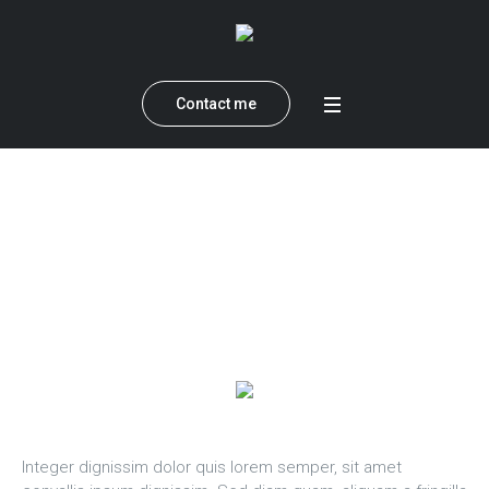
Contact me
Roger Phillips
Home
»
Profiles
»
Roger Phillips
Integer dignissim dolor quis lorem semper, sit amet