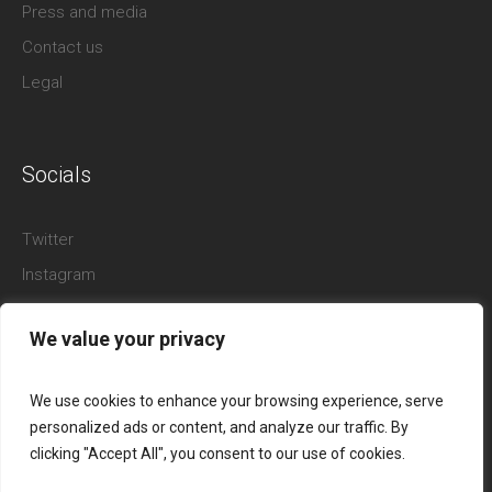
Press and media
Contact us
Legal
Socials
Twitter
Instagram
Facebook
We value your privacy
YouTube
Pinterest
We use cookies to enhance your browsing experience, serve
personalized ads or content, and analyze our traffic. By
clicking "Accept All", you consent to our use of cookies.