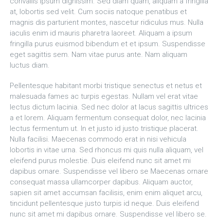
convallis ipsum dignissim. Sed diam quam, aliquam a fringilla
at, lobortis sed velit. Cum sociis natoque penatibus et
magnis dis parturient montes, nascetur ridiculus mus. Nulla
iaculis enim id mauris pharetra laoreet. Aliquam a ipsum
fringilla purus euismod bibendum et et ipsum. Suspendisse
eget sagittis sem. Nam vitae purus ante. Nam aliquam
luctus diam.
Pellentesque habitant morbi tristique senectus et netus et
malesuada fames ac turpis egestas. Nullam vel erat vitae
lectus dictum lacinia. Sed nec dolor at lacus sagittis ultrices
a et lorem. Aliquam fermentum consequat dolor, nec lacinia
lectus fermentum ut. In et justo id justo tristique placerat.
Nulla facilisi. Maecenas commodo erat in nisi vehicula
lobortis in vitae urna. Sed rhoncus mi quis nulla aliquam, vel
eleifend purus molestie. Duis eleifend nunc sit amet mi
dapibus ornare. Suspendisse vel libero se Maecenas ornare
consequat massa ullamcorper dapibus. Aliquam auctor,
sapien sit amet accumsan facilisis, enim enim aliquet arcu,
tincidunt pellentesque justo turpis id neque. Duis eleifend
nunc sit amet mi dapibus ornare. Suspendisse vel libero se.