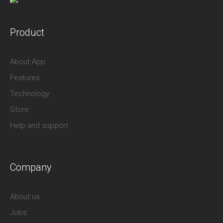
Product
About App
Features
Technology
Store
Help and support
Company
About us
Jobs